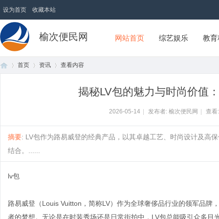
设为首页
收藏本站
榆次便民网
网站首页
综艺娱乐
教育
首页
资讯
查看内容
揭秘LV包的魅力与时尚价值
首
›
›
›
2026-05-14
|
发布者: 榆次便民网
|
查看
摘要
: LV包作为路易威登的经典产品，以其卓越工艺、时尚设计及高
结合。......
lv包
路易威登（Louis Vuitton，简称LV）作为全球奢侈品行业的领
页
者的梦想。无论是在时装秀场还是日常街拍中，LV包总能吸引众多目