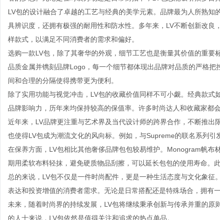
LV包的设计融合了卓越的工艺与经典的美学元素。品牌最为人所熟知的
具辨识度，还拥有极强的耐用性和防水性。多年来，LV不断创新改良，
样款式，以满足不同消费者的需求和偏好。
选购一款LV包，除了其奢华的外观，细节工艺也是衡量其价值的重要
品质金属并镌刻品牌Logo，每一个细节都体现出品牌对品质的严格把
间和合理的分隔使得携带更为便利。
除了实用功能与视觉冲击，LV包的收藏价值同样不可小觑。经典款式如Neve
品牌影响力，历年来均保持较高的保值率。许多时尚达人和收藏家都会
近年来，LV品牌更注重与艺术界及当代设计师的跨界合作，不断推出
也使得LV包成为潮流文化的风向标。例如，与Supreme的联名系列
在保养方面，LV包相比其他奢侈品牌包包较易维护。Monogram
期用柔软布料轻抹，避免硬质物品刮擦，可以延长包包的使用寿命。此
总的来说，LV包不仅是一件时尚配件，更是一种生活态度与文化象征
表达和投资增值的消费者需求。无论是日常搭配还是特殊场合，拥有一
未来，随着时尚界的持续发展，LV包将继续秉承创新与传承并重的原
的人士来说，LV包依然是值得关注和追求的热点单品。