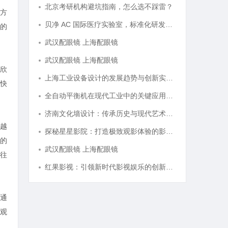
北京考研机构避坑指南，怎么选不踩雷？
方
贝净 AC 国际医疗实验室，标准化研发体系全解析
的
武汉配眼镜 上海配眼镜
武汉配眼镜 上海配眼镜
欣
上海工业设备设计的发展趋势与创新实践探索
快
全自动平衡机在现代工业中的关键应用与发展趋势解析
济南文化墙设计：传承历史与现代艺术的完美融合
越
探秘星星影院：打造极致观影体验的影视圣地
的
武汉配眼镜 上海配眼镜
往
红果影视：引领新时代影视娱乐的创新先锋
通
观